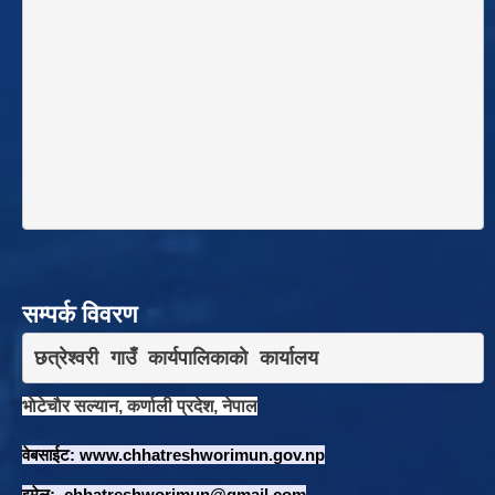
सम्पर्क विवरण
छत्रेश्वरी गाउँ कार्यपालिकाकाे कार्यालय
भाेटेचाैर सल्यान, कर्णाली प्रदेश, नेपाल
वेबसाईट:
www.chhatreshworimun.gov.np
इमेल:
chhatreshworimun@gmail.com