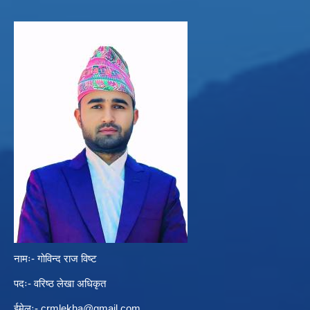
नामः- गोविन्द राज विष्ट
पदः- वरिष्ठ लेखा अधिकृत
ईमेलः-
crmlekha@gmail.com