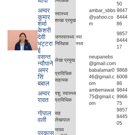
थापा
निरीक्षक
50
अम्वर
ambar_sbbs
9847
स्वास्थ्य
कुमार
@yahoo.co
8444
शाखा प्रमुख
शर्मा
m
86
केशरी
9857
देवी
जनस्वास्थ्य
स्वा
8444
भट्टरा
निरिक्षक
स्थ्य
17
ई
वसन्त
neupanebs
लेखा प्रमुख
न्याैपाने
@gmail.com
अमर
babalamar0
9868
प्राविधिक
सिं
46@gmail.c
6008
सहायक
बबाल
om
86
amberrawat
9844
अम्वर
पशु स्वास्थ्य
75@gmail.c
9966
रावत
प्राविधिक
om
75
9857
गाेपाल
सह
8445
वली
लेखापाल
05
नायव
प्रकास