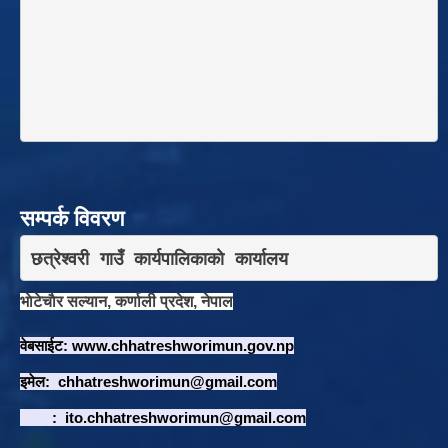
सम्पर्क विवरण
छत्रेश्वरी गाउँ कार्यपालिकाकाे कार्यालय
भाेटेचाैर सल्यान, कर्णाली प्रदेश, नेपाल
वेबसाईट:
www.chhatreshworimun.gov.np
इमेल:
chhatreshworimun@gmail.com
:
ito.chhatreshworimun@gmail.com