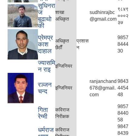
सुधिनरा
९८४९
ज
शाखा
sudhinrajbc
०००२
बुढाथाे
अधिकृत
@gmail.com
३७
की
प्रेमप्र
9857
अधिकृत
प्रशास
काश
8444
छैठाैँ
न
दाहाल
30
ज्यासमि
इन्जिनियर
न राइ
ranjanchand
9843
रञ्जन
इन्जिनियर
678@gmail.
4454
चन्द
com
48
9857
गिता
कविराज
8440
रेग्मी
निरीक्षक
58
9847
धर्मराज
कविराज
8439