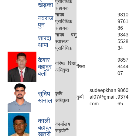
प्राविधिक
खड्का
सहायक
नायव
9810
नवराज
प्राविधिक
9761
पुन
सहायक
86
नायव पशु
9843
शारदा
स्वास्थ्य
5528
थापा
प्राविधिक
34
केशर
9857
वरिष्ठ शिक्षा
बहादुर
शिक्षा
8444
अधिकृत
वली
07
sudeepkhan
9860
सुदिप
कृषि
कृषी
al07@gmail.
9374
खनाल
अधिकृत
com
65
काली
कार्यालय
बहादुर
सहयाेगी
खत्री