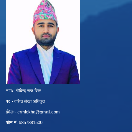
नामः- गोविन्द राज विष्ट
पदः- वरिष्ठ लेखा अधिकृत
ईमेलः-
crmlekha@gmail.com
फोन नं. 9857881500