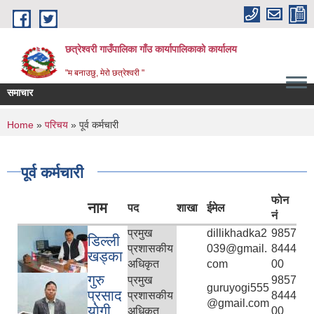
Skip to main content
छत्रेश्वरी गाउँपालिका गाँउ कार्यापालिकाको कार्यालय
"म बनाउछु, मेरो छत्रेश्वरी "
समाचार
You are here
Home
»
परिचय
» पूर्व कर्मचारी
पूर्व कर्मचारी
फोन
नाम
पद
शाखा
ईमेल
नं
प्रमुख
dillikhadka2
9857
डिल्ली
प्रशासकीय
039@gmail.
8444
खड्का
अधिकृत
com
00
गुरु
प्रमुख
9857
guruyogi555
प्रसाद
प्रशासकीय
8444
@gmail.com
योगी
अधिकृत
00