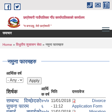
Skip to main content
छत्रेश्वरी गाउँपालिका गाँउ कार्यापालिकाको कार्यालय
"म बनाउछु, मेरो छत्रेश्वरी "
समाचार
You are here
Home
»
विधुतीय शुसासन सेवा
» नमुना फारमहरु
नमुना फारमहरु
आर्थिक वर्ष
आर्थि
शिर्षक
मिति
दस्तावेज
क वर्ष
सम्बन्ध विच्छेदकाे
७५/७
11/01/2018
Divorce
सुचना फारम
६
- 11:12
Application Form
वसाई सराईकाे
७५/७
11/01/2018
Migration