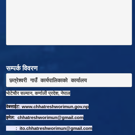
सम्पर्क विवरण
छत्रेश्वरी गाउँ कार्यपालिकाकाे कार्यालय
भाेटेचाैर सल्यान, कर्णाली प्रदेश, नेपाल
वेबसाईट:
www.chhatreshworimun.gov.np
इमेल:
chhatreshworimun@gmail.com
:
ito.chhatreshworimun@gmail.com