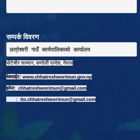
सम्पर्क विवरण
छत्रेश्वरी गाउँ कार्यपालिकाकाे कार्यालय
भाेटेचाैर सल्यान, कर्णाली प्रदेश, नेपाल
वेबसाईट:
www.chhatreshworimun.gov.np
इमेल:
chhatreshworimun@gmail.com
:
ito.chhatreshworimun@gmail.com